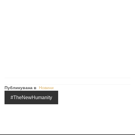
Публикувана в
Новини
#TheNewHumanity