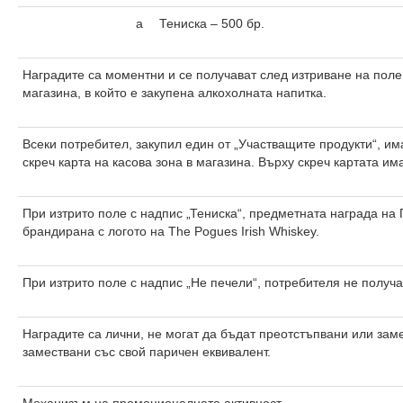
а
Тениска – 500 бр.
Наградите са моментни и се получават след изтриване на поле 
магазина, в който е закупена алкохолната напитка.
Всеки потребител, закупил един от „Участващите продукти“, им
скреч карта на касова зона в магазина. Върху скреч картата им
При изтрито поле с надпис „Тениска“, предметната награда на 
брандирана с логото на The Pogues Irish Whiskey.
При изтрито поле с надпис „Не печели“, потребителя не получа
Наградите са лични, не могат да бъдат преотстъпвани или зам
замествани със свой паричен еквивалент.