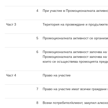
4
При участие в Промоционалната активнос
Част 3
Територия на провеждане и продължите
5
Промоционалната активност се организи
6
Промоционалната активност започва на 
Промоционалната активност започва на 
които се осъществява промоцията преди
Част 4
Право на участие
7
Право на участие имат всички граждани н
8
Всеки потребител/клиент, закупил алкох