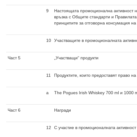
9
Настоящата промоционална активност ня
връзка с Общите стандарти и Правилата 
принципите за отговорна консумация на
10
Участващите в промоционалната активн
Част 5
„Участващи“ продукти
11
Продуктите, които предоставят право на
а
The Pogues Irish Whiskey 700 ml и 1000
Част 6
Награди
12
С участие в промоционалната активност 