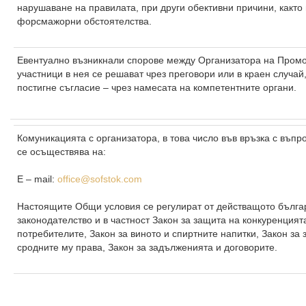
нарушаване на правилата, при други обективни причини, както
форсмажорни обстоятелства.
Евентуално възникнали спорове между Организатора на Промо
участници в нея се решават чрез преговори или в краен случай
постигне съгласие – чрез намесата на компетентните органи.
Комуникацията с организатора, в това число във връзка с въп
се осъществява на:
Е – mail:
office@sofstok.com
Настоящите Общи условия се регулират от действащото бълга
законодателство и в частност Закон за защита на конкуренцият
потребителите, Закон за виното и спиртните напитки, Закон за 
сродните му права, Закон за задълженията и договорите.