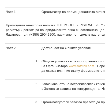
Част 1
Организатор на промоционалната актив
Промоцията алкохолна напитка THE POGUES IRISH WHISKEY 700 
регистър и регистъра на юридическите лица с нестопанска цел
Лазарова, тел. (+359) 29045800, наричано по – долу в настоя
Част 2
Достъпност на Общите условия
1
Общите условия се разпространяват пос
на Организатора
www.sofstok.com
. Перс
да оказва влияние върху формирането н
2
Запознаването на потребителите / клие
в Закона за защита на конкуренцията, Н
3
Организаторът си запазва правото да п