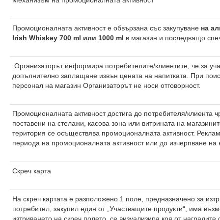
Механизъм на промоционалната активност
Промоционалната активност е обвързана със закупуване
на а
Irish Whiskey 700 ml
или 1000
ml
в магазин и последващо спе
Организаторът информира потребителите/клиентите, че за уча
допълнително заплащане извън цената на напитката. При поис
персонал на магазин Организаторът не носи отговорност.
Промоционалната активност достига до потребителя/клиента ч
поставени на стелажи, касова зона или витрината на магазинит
територия се осъществява промоционалната активност. Реклам
периода на промоционалната активност или до изчерпване на к
Скреч карта
На скреч картата е разположено 1 поле, предназначено за изтр
потребител, закупил един от „Участващите продукти“, има възм
изтриването на скреч полето, се визуализира коя от наградите