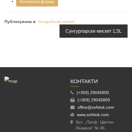
Контактна форма
Публикувана в
Sungurlarski misket
Сунгурларски мискет 1,5L
КОНТАКТИ
(+359) 29045800
(+359) 29045809
office@sofstok.com
www.sofstok.com
бул. „Проф. Цветан
Лазаров” № 46,