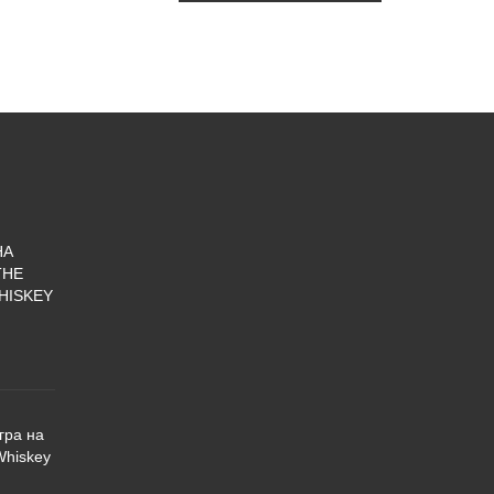
НА
THE
HISKEY
гра на
Whiskey