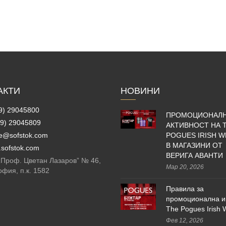
АКТИ
НОВИНИ
9) 29045800
ПРОМОЦИОНАЛ
9) 29045809
АКТИВНОСТ НА 
ce@sofstok.com
POGUES IRISH W
В МАГАЗИНИ ОТ
sofstok.com
ВЕРИГА АВАНТИ
 „Проф. Цветан Лазаров” № 46,
Мар 20, 2026
офия, п.к. 1582
Правила за
промоционална и
The Pogues Irish 
Фев 12, 2026