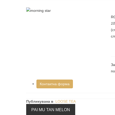
R
10
(с
сл
За
по
Контактна форма
Публикувана в
LOOSE TEA
PAI MU TAN MELON