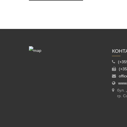
КОНТ
(+35
(+35
offi
www.
бул.
гр. С