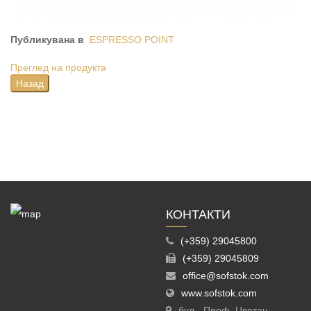
Публикувана в
ESPRESSO POINT
Преглед на продукта
КОНТАКТИ
(+359) 29045800
(+359) 29045809
office@sofstok.com
www.sofstok.com
бул. „Проф. Цветан